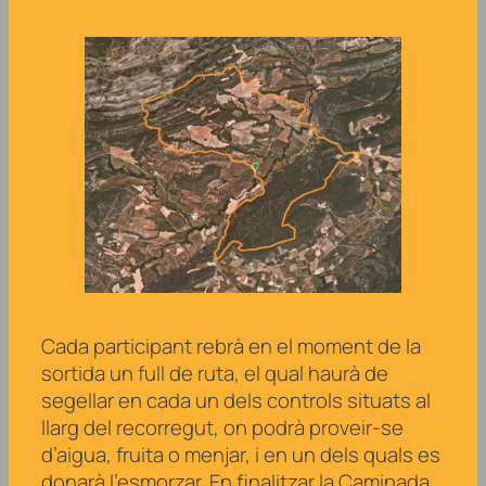
Cada participant rebrà en el moment de la
sortida un full de ruta, el qual haurà de
segellar en cada un dels controls situats al
llarg del recorregut, on podrà proveir-se
d’aigua, fruita o menjar, i en un dels quals es
donarà l’esmorzar. En finalitzar la Caminada