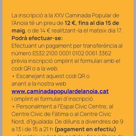
La inscripció a la XXV Caminada Popular de
l’Anoia té un preu de
12 €, fins al dia 15 de
maig
, o de 14 € realitzant-la el mateix dia 17.
Podrà efectuar-se:
Efectuant un pagament per transferència al
número ES32 2100 0001 0102 0061 3362
prèvia inscripció omplint el formulari amb el
codi QR o a la web.
• Escanejant aquest codi QR o
anant a la nostra web
www.caminadapopulardelanoia.cat
i omplint el formulari d’inscripció.
• Personalment a l’Espai Cívic Centre, al
Centre Cívic de Fàtima o al Centre Cívic
Nord, d’Igualada. De dilluns a divendres de 9
a 13 i de 15 a 21 h
(pagament en efectiu)