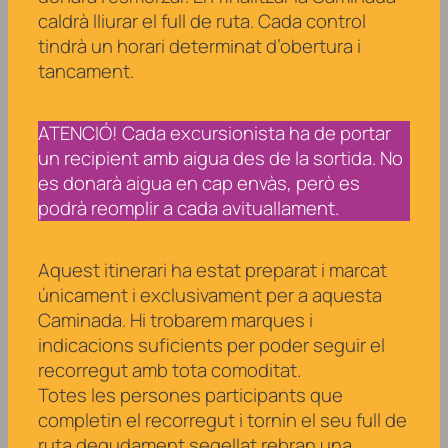
caldrà lliurar el full de ruta. Cada control
tindrà un horari determinat d’obertura i
tancament.
ATENCIÓ! Cada excursionista ha de portar
un recipient amb aigua des de la sortida. No
es donarà aigua en cap envàs, però es
podrà reomplir a cada avituallament.
Aquest itinerari ha estat preparat i marcat
únicament i exclusivament per a aquesta
Caminada. Hi trobarem marques i
indicacions suficients per poder seguir el
recorregut amb tota comoditat.
Totes les persones participants que
completin el recorregut i tornin el seu full de
ruta degudament segellat rebran una