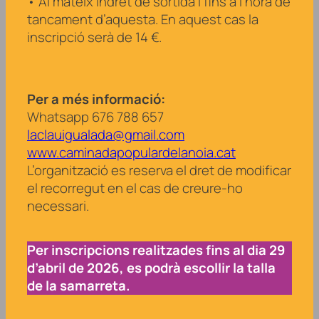
• Al mateix indret de sortida i fins a l’hora de
tancament d’aquesta. En aquest cas la
inscripció serà de 14 €.
Per a més informació:
Whatsapp 676 788 657
laclauigualada@gmail.com
www.caminadapopulardelanoia.cat
L’organització es reserva el dret de modificar
el recorregut en el cas de creure-ho
necessari.
Per inscripcions realitzades fins al dia 29
d’abril de 2026, es podrà escollir la talla
de la samarreta.